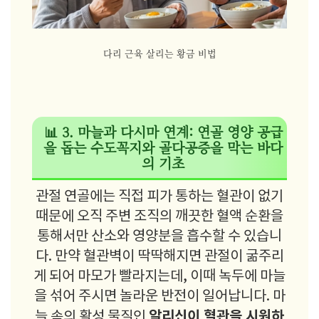
다리 근육 살리는 황금 비법
📊 3. 마늘과 다시마 연계: 연골 영양 공급
을 돕는 수도꼭지와 골다공증을 막는 바다
의 기초
관절 연골에는 직접 피가 통하는 혈관이 없기
때문에 오직 주변 조직의 깨끗한 혈액 순환을
통해서만 산소와 영양분을 흡수할 수 있습니
다. 만약 혈관벽이 딱딱해지면 관절이 굶주리
게 되어 마모가 빨라지는데, 이때 녹두에 마늘
을 섞어 주시면 놀라운 반전이 일어납니다. 마
알리신이 혈관을 시원하
늘 속의 활성 물질인