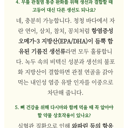
4. 무릎 관절염 통증 완화를 위해 생선과 결합할 때
고등어 대신 다른 생선도 되나요?
네, 충분히 가능합니다. 청청 바다에서 자
란 연어, 삼치, 참치, 꽁치처럼
항염증성
오메가-3 지방산(EPA/DHA)이 듬뿍 함
유된 기름진 생선류
라면 모두 훌륭합니
다. 녹두 속의 비텍신 성분과 생선의 불포
화 지방산이 결합하면 관절 연골을 갉아
먹는 내인성 염증 유발 인자를 이중으로
차단해 줍니다.
5. 뼈 건강을 위해 다시마와 함께 먹을 때 꼭 알아야
할 약물 상호작용이 있나요?
심혈관 질환으로 인해
와파린 등의 항응