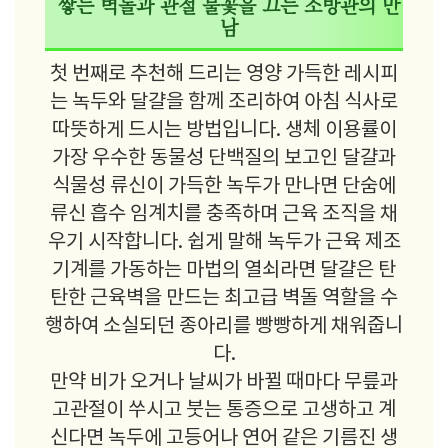
쌓는 벽돌과 관절 불꽃을 끄는 소방관의 만
남
첫 번째로 추천해 드리는 영양 가득한 레시피
는 녹두와 달걀을 함께 조리하여 아침 식사로
따뜻하게 드시는 방법입니다. 생체 이용률이
가장 우수한 동물성 단백질의 보고인 달걀과
식물성 류신이 가득한 녹두가 만나면 단숨에
류신 흡수 임계치를 충족하며 근육 조직을 채
우기 시작합니다. 쉽게 말해 녹두가 근육 제조
기계를 가동하는 마법의 열쇠라면 달걀은 탄
탄한 근육벽을 만드는 최고급 벽돌 역할을 수
행하여 소실되던 종아리를 빵빵하게 채워줍니
다.
만약 비가 오거나 날씨가 바뀔 때마다 무릎과
고관절이 쑤시고 붓는 통증으로 고생하고 계
신다면 녹두에 고등어나 연어 같은 기름진 생