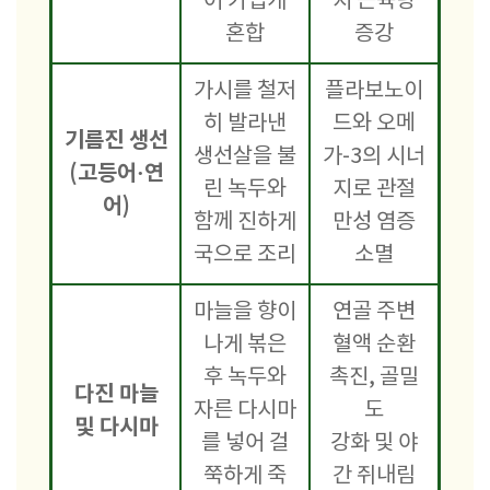
어 가볍게
지 근육량
혼합
증강
가시를 철저
플라보노이
히 발라낸
드와 오메
기름진 생선
생선살을 불
가-3의 시너
(고등어·연
린 녹두와
지로 관절
어)
함께 진하게
만성 염증
국으로 조리
소멸
마늘을 향이
연골 주변
나게 볶은
혈액 순환
후 녹두와
촉진, 골밀
다진 마늘
자른 다시마
도
및 다시마
를 넣어 걸
강화 및 야
쭉하게 죽
간 쥐내림