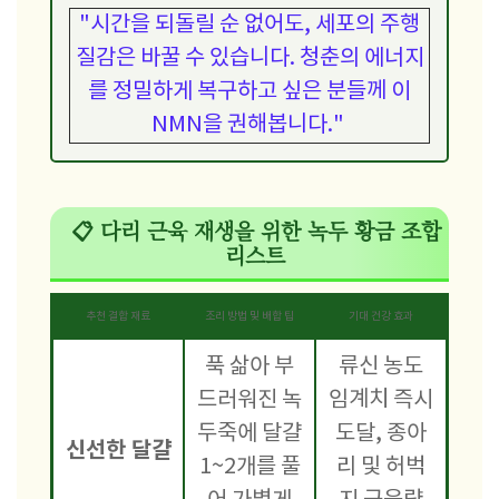
"시간을 되돌릴 순 없어도, 세포의 주행
질감은 바꿀 수 있습니다. 청춘의 에너지
를 정밀하게 복구하고 싶은 분들께 이
NMN을 권해봅니다."
📋 다리 근육 재생을 위한 녹두 황금 조합
리스트
추천 결합 재료
조리 방법 및 배합 팁
기대 건강 효과
푹 삶아 부
류신 농도
드러워진 녹
임계치 즉시
두죽에 달걀
도달, 종아
신선한 달걀
1~2개를 풀
리 및 허벅