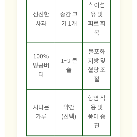
식이섬
신선한
중간 크
유 및
사과
기 1개
피로 회
복
불포화
100%
1~2 큰
지방 및
땅콩버
술
혈당 조
터
절
항염 작
시나몬
약간
용 및
가루
(선택)
풍미 증
진