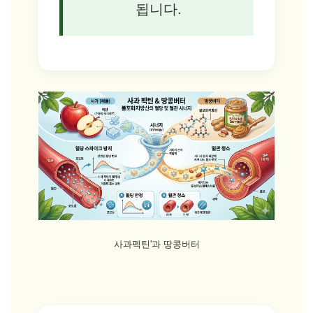
됩니다.
사과펙틴'과 땅콩버터