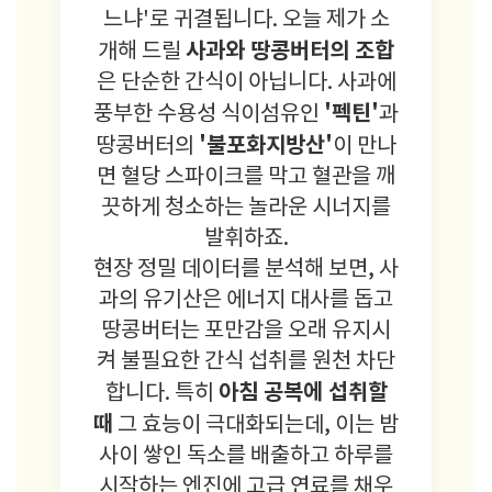
느냐'로 귀결됩니다. 오늘 제가 소
사과와 땅콩버터의 조합
개해 드릴
은 단순한 간식이 아닙니다. 사과에
'펙틴'
풍부한 수용성 식이섬유인
과
'불포화지방산'
땅콩버터의
이 만나
면 혈당 스파이크를 막고 혈관을 깨
끗하게 청소하는 놀라운 시너지를
발휘하죠.
현장 정밀 데이터를 분석해 보면, 사
과의 유기산은 에너지 대사를 돕고
땅콩버터는 포만감을 오래 유지시
켜 불필요한 간식 섭취를 원천 차단
아침 공복에 섭취할
합니다. 특히
때
그 효능이 극대화되는데, 이는 밤
사이 쌓인 독소를 배출하고 하루를
시작하는 엔진에 고급 연료를 채우