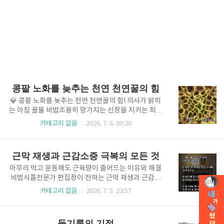
콩팥 노화를 늦추는 천연 천연꿀의 힘
💎 콩팥 노화를 늦추는 천연 천연꿀의 힘! 의사가 밝히
는 아침 꿀물 비법조용히 망가지는 신장을 지키는 최고
의 습관과 현장 정밀 데이터 분석여러분, 오늘 아침에
카테고리 없음
2026. 7. 6. 00:28
눈을 뜨자마자 습관처럼 차가운 물 한 잔 먼저 드셨습니
까? 몸을 깨우고 혈액을 맑게 한다는 생각에 들이켠 그
물이 오히려 우리의 침묵의 장기를 깜짝 놀라게 했을 수
근막 재생과 근감소증 극복의 모든 것
있습니다. 특히 60세가 넘어가면 콩팥의 미세한 필터들
이 약해지기 때문에 젊을 때와 똑같은 방식으로 수분을
아무리 먹고 운동해도 근육량이 줄어드는 이유와 해결
섭취하면 오히려 무리가 가게 마련입니다.저는 오랜 세
비법식품전문가 편집장이 전하는 근막 재생과 근감소
월 진료실에서 수많은 어르신을 만나며 "선생님, 진작
증 극복의 모든 것반갑습니다, 여러분! 매일 열심히 걷
카테고리 없음
2026. 7. 3. 22:57
알았더라면 좋았을 텐데요"라는 안타까운 고백을 참 많
고 두부와 달걀을 챙겨 먹는데도 이상하게 기운이 없고
이도 들었습니다. 그래서 오늘은 부엌에 하나쯤은 가지
몸무게만 빠지는 경험을 해보셨나요? 나이가 들수록 근
고 계실 천연 천연꿀 한 스푼을 활용하여 신장의 독소를
육이 빠지는 것은 자연스러운 현상이지만, 제대로 된 방
들기름의 기적