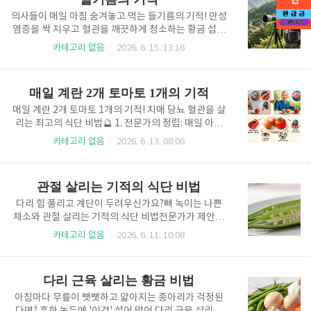
씻어내고 세포를..
법을 모르면 아무리 좋은 음식을 먹어도 밑 빠진 독에
물 붓기가 됩니다. 여러분의 몸속에서 근육이 획기적으
의사들이 매일 아침 숨겨놓고 먹는 들기름의 기적! 만성
로 살아나는 놀라운 근막 정밀 데이터 핵심 메커니즘을
염증을 싹 지우고 혈관을 깨끗하게 청소하는 황금 섭취
직접 설명해 드리겠습니다. 귀를 기울이고 식단과 마음
법🌿 1. 전문가의 정립: 왜 우리가 매일 아침 오메가-3
카테고리 없음
2026. 6. 15. 13:16
가짐을 통째로 바꿔보세요!👑 1. 전문가의 정립: 근육
의 결정체에 집중해야 하는가 오늘 여러분의 꽉 막힌 혈
합성의 비밀 통로 '근막'을 먼저 살려라 우리가 음식을
관을 뚫어줄 최고의 천연 처방전을 들고 찾아왔습니다.
통해 섭취한 단백질이 근육으로 가기 위해서는 반드시
수많은 현대인들이 고혈압, 고지혈증 같은 만성 혈관 질
매일 계란 2개 토마토 1개의 기적
거쳐야 하는 지하철 선로..
환으로 고통받으며 비싼 영양제에 의존하고 계시지만,
정답은 이미 우리 식탁 위에 가까이 있었습니다.제가 현
매일 계란 2개 토마토 1개의 기적! 치매 당뇨 혈관을 살
장 정밀 데이터를 분석하면서 가장 감탄했던 식재료가
리는 최고의 식단 비법🔮 1. 전문가의 정립: 매일 아침
바로 우리 전통 식물성 오일인 들기름입니다. 이 천연
단돈 1,000원으로 맞이하는 혈당과 근육의 황금 혁명
카테고리 없음
2026. 6. 13. 08:06
오일은 지구상에 존재하는 식물성 기름 중에서 세포의
우리 몸은 나이가 들수록 매년 근육량이 눈에 띄게 줄어
변형을 막고 만성 염증을 억제하는 성분을 가장 압도적
들기 때문에 품질이 가장 우수한 최고급 단백질을 매일
인 비율로 품고 있는 영양의 보고입니다. 나이가 들수록
보충해 주는 것이 노년 건강의 핵심 기준이 됩니다.제가
관절 살리는 기적의 식단 비법
신진대사가 무너..
수많은 연구진들의 현장 정밀 데이터를 정밀하게 분석
해 본 결과, 시중에서 가장 저렴하게 구할 수 있는 계란
다리 힘 풀리고 계단이 두려우신가요?뼈 녹이는 나쁜
이 필수 아미노산 점수에서 우유와 함께 최상위권인 10
채소와 관절 살리는 기적의 식단 비법전문가가 제안하
1점을 기록하며 소고기나 닭가슴살을 제치고 단백질 품
는 활기찬 노후를 위한 근골격계 정밀 처방전나이가 들
카테고리 없음
2026. 6. 11. 10:08
질 1위를 차지했습니다.정제된 탄수화물인 흰쌀죽이나
면서 어느 날 문득 의자에서 일어설 때 나도 모르게 손
식빵을 아침으로 드시면 혈당이 폭발적으로 급상승하
을 짚거나, 난간 없이 계단을 내려가는 게 무서워진 적
여 당뇨 합병증의 위험을 초래하지만, 아침 공복에 삶은
없으신가요? 많은 분이 영양제만 챙겨 드시며 이를 단
다리 근육 살리는 황금 비법
계란 2개를 ..
순한 노화라 여기지만, 사실 우리가 매일 건강하다고 믿
고 먹는 식단 속에 뼈를 약하게 만드는 주범이 숨어 있
아침마다 무릎이 뻣뻣하고 얇아지는 종아리가 걱정된
을 수 있습니다. 지금부터 정밀 데이터를 바탕으로 여러