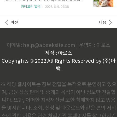
다면? 흔한 녹두에 '이것' 섞어 먹어 다리 근육 살리는
분의 다리 힘을 청춘처럼 돌려줄 놀라운 비밀을 직접 풀
황금 비법🌿 1. 전문가의 정립: 나이 탓으로 돌렸던 근육
카테고리 없음
2026. 6. 9. 09:38
어드리겠습니다.1. 전문가의 정립: 뼈는 칼슘만이 전부
감소의 주범 동화저항 역치 극복하기많은 분이 나이가
가 아닙니다흔히 골다공증을 막고 다리를 튼튼하게 하
들면서 종아리가 가늘어지고 허벅지가 물렁해지는 것
려면 무조건 칼슘만 많이 먹으면 된다고 생각하시지요?
을 자연스러운 노화 현상이라 생각하며 체념하곤 하십
이전
다음
하지만 그것은 완벽한 오..
니다. 하지만 아무리 고기나 생선을 챙겨 먹어도 다리에
힘이 실리지 않는 근본적인 이유는 바로 노화로 인해 발
생하는 동화저항 현상 때문입니다. 우리 몸이 단백질을
근육으로 합성하는 기계의 감도가 떨어져 젊은 시절보
다 훨씬 더 높은 농도의 자극을 원하게 되는 상태를 뜻
이메일: help@abaeksite.com | 운영자 : 아로스
합니다.이를 해결하기 위해서는 매 식사마다 잠들어 있
제작 : 아로스
는 근육 생성 스위치를 강하게 눌러줄 수 있는 핵심 아
미노산인 류신의 농도가 ..
Copyrights © 2022 All Rights Reserved by (주)아
백.
※ 해당 웹사이트는 정보 전달을 목적으로 운영하고 있으
며, 금융 상품 판매 및 중개의 목적이 아닌 정보만 전달합
니다. 또한, 어떠한 지적재산권 또한 침해하지 않고 있음
을 명시합니다. 조회, 신청 및 다운로드와 같은 편의 서비
스에 관한 내용은 관련 처리기관 홈페이지를 참고하시기