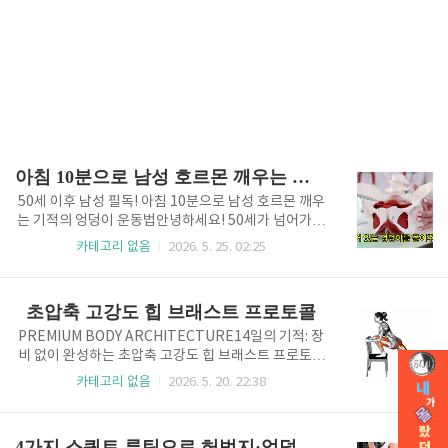
아침 10분으로 남성 호르몬 깨우는 기적의 엉덩이 운동법
50세 이후 남성 필독! 아침 10분으로 남성 호르몬 깨우
는 기적의 엉덩이 운동법안녕하세요! 50세가 넘어가면
서 예전 같지 않은 체력과 뻐근한 허리 때문에 고민이신
카테고리 없음
2026. 5. 25. 02:25
가요? 많은 분이 단순히 나이 탓이라 생각하시지만, 사
실은 우리 몸이 움직이는 방법을 잊어버렸기 때문일 수
있습니다. 특히 오랫동안 앉아서 일하거나 운전하는 시
초압축 고강도 힙 브래스트 프로토콜
간이 길어지면 엉덩이 근육은 잠들고 허리 부담은 커지
게 되죠. 오늘은 아침 10분 투자로 굳어있는 엉덩이를
PREMIUM BODY ARCHITECTURE14일의 기적: 장
풀어주고 남성 호르몬 활성화를 돕는 핵심 운동 3가지
비 없이 완성하는 초압축 고강도 힙 브래스트 프로토콜
를 전문가의 조언처럼 상세히 설명해 드릴게요!나이 들
둔근의 가치: 전신 대사와 근골격계의 핵심 자산현대인
카테고리 없음
2026. 5. 20. 22:38
수록 엉덩이 근육이 생명인 이유우리 몸에서 가장 큰 근
의 신체 관리에서 엉덩이 근육, 즉 둔근은 단순한 심미
육은 바로 다리와 엉덩이입니다. 이 거대 근육들이 활발
적 만족을 넘어 전신 대사 효율을 결정짓는 가장 강력한
하게 움직여야 혈액 순환이 좋아지고 몸의 전반적인 에
에너지 엔진이다. 인체에서 가장 큰 근육 중 하나인 둔
4가지 스쿼트 루틴으로 허벅지·엉덩이 완전 정복