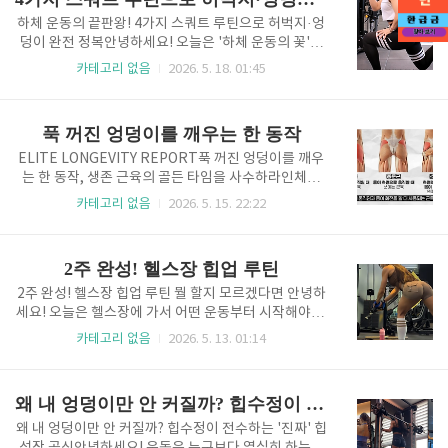
너지가 살아납니다. ..
근은 혈당 조절과 지방 연소의 핵심 기지 역할을 수행하
며, 특히 중장년층에게는 고관절과 허리를 보호하는 최
하체 운동의 끝판왕! 4가지 스쿼트 루틴으로 허벅지·엉
후의 보루가 된다. 글로벌 헬스케어 리포트에 따르면,
덩이 완전 정복안녕하세요! 오늘은 '하체 운동의 꽃'이
탄탄한 엉덩이 근육을 보유한 개체는 그렇지 않은 경우
자 기초 중의 기초인 스쿼트에 대해 깊이 있게 알아보려
카테고리 없음
2026. 5. 18. 01:45
보다 기초 대사량이 월등히 높으며 근감소증 예방 측면
고 합니다. 스쿼트는 단순히 앉았다 일어나는 동작처럼
에서도 압도적인 우위를 점한다. 우리가 추구하는 14일
보이지만, 어떤 관절을 더 많이 쓰느냐에 따라 자극 부
간의 짧고 강렬한 힙업 루틴은 단순한 운동을 넘어, 신
위가 완전히 달라지는 아주 섬세한 운동이에요. 초보자
푹 꺼진 엉덩이를 깨우는 한 동작
체의 대사 정..
부터 숙련자까지 모두 아우를 수 있는 4가지 핵심 스쿼
트 루틴을 전문가의 조언처럼 친절하고 자세하게 설명
ELITE LONGEVITY REPORT푹 꺼진 엉덩이를 깨우
해 드릴게요. 지금 바로 시작해 볼까요?스쿼트의 핵심
는 한 동작, 생존 근육의 골든 타임을 사수하라인체의
원리: 무릎 관절 vs 고관절스쿼트(Squat)는 '쭈그려 앉
엔진, 엉덩이 근육이 곧 생존 자산인 이유글로벌 장수
카테고리 없음
2026. 5. 15. 22:22
다'라는 뜻을 가지고 있습니다. 수직 방향으로 앉으면서
의학계에서 엉덩이 근육은 단순한 체형의 아름다움을
여러 관절을 조화롭게 사용하는 것이 포인트인데요. 무
넘어, 생애 주기의 질을 결정하는 가장 핵심적인 '생존
릎 관절을 주로 접었다 펴면 허벅지 앞쪽(대퇴사두근)
자산'으로 간주된다. 우리 몸에서 가장 거대한 근육인
2주 완성! 헬스장 힙업 루틴
에 자극이 쏠리..
엉덩이는 혈당을 조절하고 기초 대사량을 유지하는 강
력한 에너지 저장소 역할을 수행하기 때문이다. 엉덩이
2주 완성! 헬스장 힙업 루틴 뭘 할지 모르겠다면 안녕하
근육이 약화되면 단순히 옷태가 무너지는 것에 그치지
세요! 오늘은 헬스장에 가서 어떤 운동부터 시작해야 할
않고, 당뇨와 같은 대사 질환의 위험이 급증하며 근감소
지 막막한 분들을 위해, 2주 만에 확실한 변화를 느낄 수
카테고리 없음
2026. 5. 13. 01:14
증(Sarcopenia)의 문턱을 넘어서게 된다. 상위 1%의
있는 역대급 힙업 루틴을 준비했습니다. 제가 그동안 강
리더들에게 건강한 둔근은 흔들리지 않는 신체 균형의
조해온 엉덩이 자극 비법 중에서도 효과가 입증된 핵심
상징이며, 이는 곧 노년기까지 이어지는 독립적인 삶의
운동들만 쏙쏙 골라 요일별로 실천하기 좋게 정리해 드
왜 내 엉덩이만 안 커질까? 힙수정이 전수하는 '진짜' 힙 성장 공식
에너지를..
릴게요. 허벅지만 아프던 예전 방식에서 벗어나 엉덩이
대근육과 중둔근을 제대로 깨우는 과학적인 루틴, 지금
왜 내 엉덩이만 안 커질까? 힙수정이 전수하는 '진짜' 힙
부터 전문가가 설명하듯 자세히 알려드릴게요!한 주를