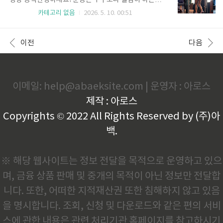
성장 공식안녕하세요! 운동은 누구보다 열심히 하는데
책임지는 5단계 과학적 힙업 프로그램오늘 소개해 드릴
엉덩이 볼륨이 제자리걸음이라 답답하셨던 분들 많으
카테고리 없음
2026. 5. 10. 00:51
루틴은 큰 근육부터 시작해 작은 근육과 밸런스까지 잡
시죠? 저 또한 과거에 매일같이 땀 흘리며 빽빽한 루틴
아주는 완벽한 흐름을 가지고 있습니다. 초반에는 복합
을 소화했지만 변화가 없어 유전 탓을 했던 적이 있습니
다관절 운동으로 전체적인 볼륨을 키우고, 중반에는 케
다. 하지만 깨닫고 보니 저는 '열심히'가 아니라 '잘못
이전
다음
이블을 활용한 ..
된' 방향으로 노력하고 있었더라고요. 오늘은 제 경험을
바탕으로 엉덩이를 실질적으로 크게 만드는 핵심 요소
와 많은 분이 놓치는 실수들을 전문가처럼 낱낱이 파헤
쳐 드릴게요! 힙 성장을 가로막는 3가지 치명적인 실수
가장 큰 실수는 강도보다 양에 집착하는 것입니다. 단순
이메일: help@abaeksite.com | 운영자 : 아로스
히 오래 운동하고 땀을 흘리는 것이 근성장을 의미하지
제작 : 아로스
는 않거든요. 세트 마지막에 "더 이상 못 하겠어"라고
느끼는 그 지점까..
Copyrights © 2022 All Rights Reserved by (주)아
백.
※ 해당 웹사이트는 정보 전달을 목적으로 운영하고 있으
며, 금융 상품 판매 및 중개의 목적이 아닌 정보만 전달합
니다. 또한, 어떠한 지적재산권 또한 침해하지 않고 있음
을 명시합니다. 조회, 신청 및 다운로드와 같은 편의 서비
스에 관한 내용은 관련 처리기관 홈페이지를 참고하시기