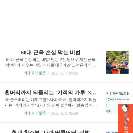
60대 근육 손실 막는 비법
60대 근육 손실 막는 비법! 단돈 2천 원으로 처진 근육
빵빵하게 채우는 비밀 식재료 대공개🌿 1. 전문가의 정
립: 나이 탓으로 돌렸던 근육 감소의 진실과 통곡물여러
카테고리 없음
2026. 6. 7. 09:25
분의 식탁을 바꾸고 건강을 되찾아드리기 위해 직접 펜
을 들었습니다. 많은 분들이 나이가 들면 근육이 빠지는
것을 세월의 탓이라며 자연스럽게 받아들이곤 하십니
흰머리까지 되돌리는 '기적의 가루' 3가지
다. 하지만 비싼 단백질 파우더나 복잡한 헬스장 회원권
없이도 식단 선택만으로 근육 감소를 막을 수 있다는 놀
💎 블루베리는 이제 그만? 시력 48배, 흰머리까지 되돌
라운 연구가 있습니다.실제로 통곡물 식품을 통해 단백
리는 '기적의 가루' 3가지와 진짜 블루베리 활용법 식품
질 섭취를 늘린 노인들은 일반 식단을 고수한 분들에 비
전문가 편집장이 전하는 노화 방지 및 신체 회복의 과학
카테고리 없음
2026. 6. 5. 05:24
해 근육 손실이 무려 47%나 적었다는 데이터가 증명하
적 솔루션 안녕하세요, '식품전문가' 잡지의 편집장입
고 있습니다. 70세 이후에는 몸이 단백질을 근육으로
니다. 세월이 흐르며 거울 속 흰머리가 늘어나고, 스마
바꾸는 효율이 떨어지는 동화작용 저항성이 생기는데,
트폰 글자가 흐릿해지는 경험을 하고 계신가요? 많은
혈관 청소부 '사과 땅콩버터' 비법