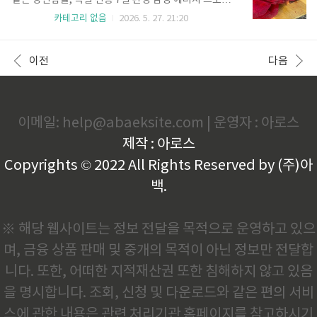
같은 강인함을, 독일 전통 7일 완성 남성 에너지 프로토
푸드RANK 01 굴 (Oysters) - '끝판왕' 챔피언아연(Zi
콜글로벌 웰니스 시장이 주목하는 남성 활력의 가치현
카테고리 없음
2026. 5. 27. 21:20
nc)의 가장 집중된 공급원입니다. 아연 수치가 낮으면
대 글로벌 헬스케어 시장에서 남성의 신체적 능력은 단
테스토스테론이 최대 75%까지 급감할 수 있습니다. 임
순한 건강의 지표를 넘어 사회적 영향력과 자신감의 원
상 연구에 따르면 아연 보충..
천으로 평가받는다. 특히 북유럽과 독일을 중심으로 확
이전
다음
산되고 있는 '바이오해킹' 트렌드는 인위적인 약물이 아
닌 자연 유래 성분을 통해 신체 기능을 극대화하는 데
집중하고 있다. 전 세계 수명 연장 의학계는 혈관 건강
과 호르몬 균형이 남성 안티에이징의 핵심임을 강조하
며, 이를 위한 천연 솔루션 개발에 천문학적인 비용을
이메일: help@abaeksite.com | 운영자 : 아로스
투자하고 있다. 우리가 주목해야 할 것은 단순한 수명
제작 : 아로스
연장이 아니라, '기능적 수명'의 연장이다. 70세가 넘어
서도 30대의 ..
Copyrights © 2022 All Rights Reserved by (주)아
백.
※ 해당 웹사이트는 정보 전달을 목적으로 운영하고 있으
며, 금융 상품 판매 및 중개의 목적이 아닌 정보만 전달합
니다. 또한, 어떠한 지적재산권 또한 침해하지 않고 있음
을 명시합니다. 조회, 신청 및 다운로드와 같은 편의 서비
스에 관한 내용은 관련 처리기관 홈페이지를 참고하시기