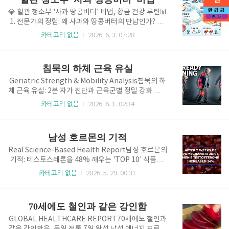
이를 우회하여 ..
분이 블루베리가 건강에 좋다는 건 알지만, 사실 우리
주방에는 블루베리보다 수십 배 강력한 항산화력을 가
💎 혈관 청소부 '사과 땅콩버터' 비법, 황금 건강 루틴📊
진 가루들이 숨어 있습니다.오늘은 세포의 산화, 즉 '몸
1. 전문가의 정립: 왜 사과와 땅콩버터의 만남인가? 30
의 녹'을 닦아내고 미세 모세혈관을 살려내어 젊음을 되
년 넘게 필드를 누비며 몸소 체험한 건강의 핵심은 결국
카테고리 없음
2026. 6. 3. 07:28
찾아줄 3가지 마법 같은 가루와, 우리가 그동안 잘못 먹
'무엇을 먹느냐'로 귀결됩니다. 오늘 제가 소개해 드릴
고 있었던 블루베리의 진짜 섭취법을 전문가의 시..
사과와 땅콩버터의 조합은 단순한 간식이 아닙니다. 사
과에 풍부한 수용성 식이섬유인 '펙틴'과 땅콩버터의
침묵의 하체 근육 유실
'불포화지방산'이 만나면 혈당 스파이크를 막고 혈관을
깨끗하게 청소하는 놀라운 시너지를 발휘하죠.현장 정
Geriatric Strength & Mobility Analysis침묵의 하
밀 데이터를 분석해 보면, 사과의 유기산은 에너지 대사
체 근육 유실: 2분 자가 진단과 근육군별 정밀 강화 프로
를 돕고 땅콩버터는 포만감을 오래 유지시켜 불필요한
토콜나이가 들어서 약해지는 것이 아니라, 사용하지 않
카테고리 없음
2026. 6. 1. 02:34
간식 섭취를 원천 차단합니다. 특히 아침 공복에 섭취할
아 기능이 정지되는 것입니다.01. 노화라는 이름의 은
때 그 효능이 극대화되는데, 이는 밤사이 쌓인 독소를
밀한 습격, 하체 근력의 경고 신호대부분의 60세 이상
배출하고 하루를 시작하는 엔진에 고급 연료를 채우는
시니어들은 자신의 신체 능력이 예전과 크게 다르지 않
남성 호르몬의 기적
것과 ..
다고 믿는 경향이 있습니다. 그러나 현장에서 수집된 정
밀 데이터는 아주 느리고 교묘한 근육 유실의 실체를 보
Real Science-Based Health Report남성 호르몬의
여줍니다. 어느 날 갑자기 의자에서 일어나는 것이 무겁
기적: 테스토스테론을 48% 깨우는 'TOP 10' 식품30
게 느껴지거나, 평소 걷던 길의 경사도가 예전보다 가파
대 이후 매년 1~2%씩 하락하는 활력, 먹는 것으로 되
카테고리 없음
2026. 5. 29. 00:31
르게 느껴진다면 이는 이미 근육 유실이 상당 부분 진행
찾을 수 있습니다.왜 테스토스테론인가?테스토스테론
된 상태임을 의미합니다. 하체의 핵심 근육군인 둔근(엉
은 단순히 성적 능력만을 의미하지 않습니다. 근육량 유
덩이), 햄스트링(허벅지 뒤쪽), 대퇴사두근..
지, 골밀도, 에너지 수준, 기분 조절, 그리고 체지방 연
70세에도 철인과 같은 강인함
소 능력까지 조절하는 우리 몸의 핵심 호르몬입니다. 레
이첼 로스 박사가 공개한 과학적 근거가 확실한 식품 리
GLOBAL HEALTHCARE REPORT70세에도 철인과
스트를 확인해 보세요. 강력 추천! 테스토스테론 부스팅